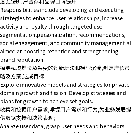
度,促进用户留存和品牌口碑提升;
Responsibilities include developing and executing
strategies to enhance user relationships, increase
activity and loyalty through targeted user
segmentation,personalization, recommendations,
social engagement, and community management,all
aimed at boosting retention and strengthening
brand reputation.
探寻私域增长及裂变的创新玩法和模型沉淀,制定增长策
略及方案,达成目标;
Explore innovative models and strategies for private
domain growth and fission. Develop strategies and
plans for growth to achieve set goals.
收集和挖掘用户需求,掌握用户需求和行为,为业务发展提
供数据支持和决策表现;
Analyze user data, grasp user needs and behaviors,