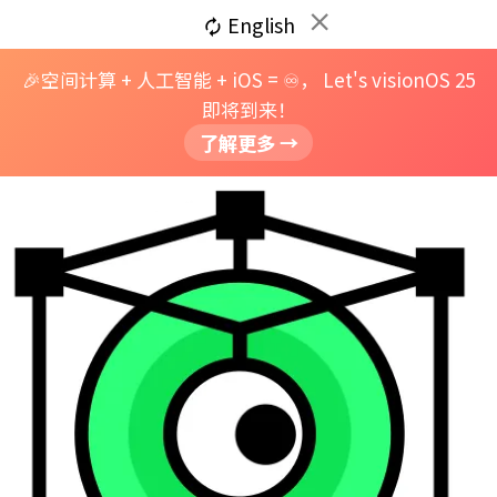
close
English
autorenew
🎉空间计算 + 人工智能 + iOS = ♾️， Let's visionOS 25
即将到来！
了解更多 →