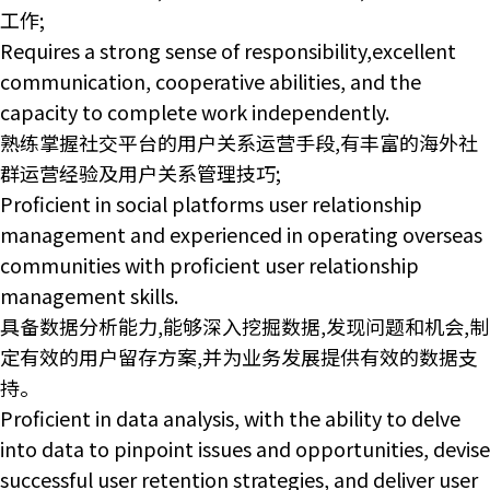
工作;
Requires a strong sense of responsibility,excellent
communication, cooperative abilities, and the
capacity to complete work independently.
熟练掌握社交平台的用户关系运营手段,有丰富的海外社
群运营经验及用户关系管理技巧;
Proficient in social platforms user relationship
management and experienced in operating overseas
communities with proficient user relationship
management skills.
具备数据分析能力,能够深入挖掘数据,发现问题和机会,制
定有效的用户留存方案,并为业务发展提供有效的数据支
持。
Proficient in data analysis, with the ability to delve
into data to pinpoint issues and opportunities, devise
successful user retention strategies, and deliver user